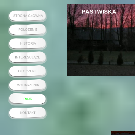
PASTWISKA
STRONA GŁÓWNA
POŁOŻENIE
HISTORIA
INTERESUJĄCE
OTOCZENIE
WYDARZENIA
RAJD
KONTAKT