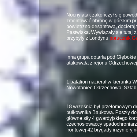
Nocny atak zakończył się powodz
zmontować obronę w górskim prz
powietrzno-
desantowa, docieraj
Pastwiska. Wywiązały się tutaj 
przybyły z Londynu
porucznik Ge
Inna grupa dotarła pod Głębokie 
atakowała z rejonu Odrzechowej 
1 batalion nacierał w kierunku 
Nowotaniec-
Odrzechowa. Sztab 
18 września był przełomowym dn
pułkownika Baukowa. Poszły do n
główne siły 4 gwardyjskiego ko
czechosłowaccy spadochroniarze
frontowej 42 brygady inżynieryj