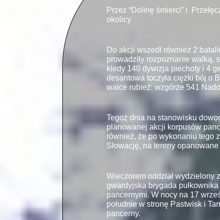
Przez “Dolinę śmierci” i Przełę
okolicy
Do akcji wszedł również 2 batali
prowadziły rozpoznanie walką, s
kiedy 140 dywizja piechoty i 4
desantowa toczyła ciężki bój o 
walce rubież: wzgórze 541 Nado
Tegoż dnia na stanowisku dowod
planowanej akcji korpusów panc
również, że po wykonaniu tego z
Słowację, na tereny opanowane 
Wieczorem oddział wydzielony z
gwardyjska brygada pułkownika
pancernymi. W nocy na 17 wrześn
południe w stronę Pastwisk i Tar
pancerny.