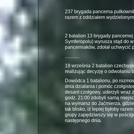
237 brygada pancerna pułkownik
razem z oddziałem wydzielonym
2 batalion 13 brygady pancernej
Symferopolu) wyrusza stąd do w
pancerniaków, zdołał uchwycić p
…........
19 września 2 batalion czechosł
realizując decyzję o odwołaniu b
Dowódca 1 batalionu, po rozmow
dnia działania i pomóc czołgist
desant czołgowy, uderzyli wraz 
godz. 21:00 zdobyli samą miejs
na wymarsz do Jaćmierza, gdzie z
tak blisko, iż lepiej byłoby raz
grupy zapędziwszy się w pościgu
następnego dnia.