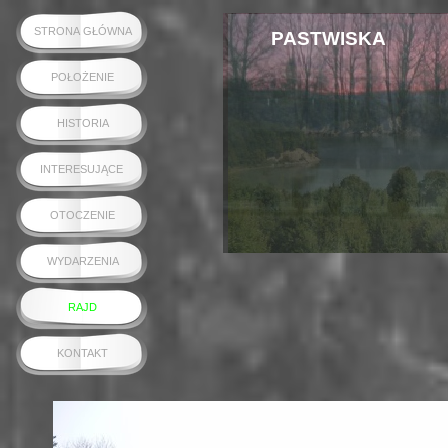
STRONA GŁÓWNA
PASTWISKA
POŁOŻENIE
HISTORIA
INTERESUJĄCE
OTOCZENIE
WYDARZENIA
RAJD
KONTAKT