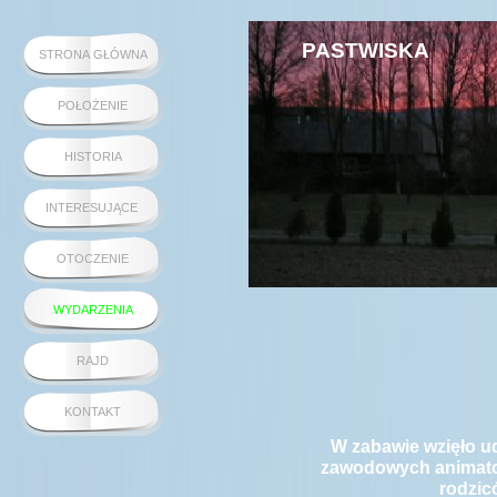
PASTWISKA
STRONA GŁÓWNA
POŁOŻENIE
HISTORIA
INTERESUJĄCE
OTOCZENIE
WYDARZENIA
RAJD
KONTAKT
W zabawie wzięło ud
zawodowych animator
rodzicó