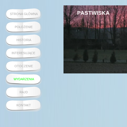
PASTWISKA
STRONA GŁÓWNA
POŁOŻENIE
HISTORIA
INTERESUJĄCE
OTOCZENIE
WYDARZENIA
RAJD
KONTAKT