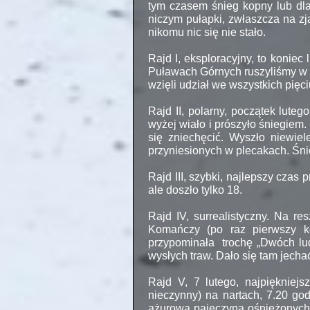
tym czasem śnieg kopny lub dla
niczym pułapki, zwłaszcza na 
nikomu nic się nie stało.
Rajd I, eksploracyjny, to koniec
Puławach Górnych ruszyliśmy w si
wzięli udział we wszystkich pięc
Rajd II, polarny, początek lute
wyżej wiało i prószyło śniegiem.
się zniechęcić. Wyszło niewi
przyniesionych w plecakach. Śni
Rajd III, szybki, najlepszy czas
ale doszło tylko 18.
Rajd IV, surrealistyczny. Na re
Komańczy (po raz pierwszy ko
przypominała trochę „Dwóch lud
wysłych traw. Dało się tam jech
Rajd V, 7 lutego, najpiękniej
nieczynny) na nartach, 7.20 god
ażurowa pajęczyna ośnieżonych