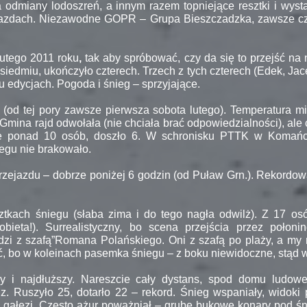
 odmiany lodoszreń, a innym razem topniejące resztki i wyst
zjazdach. Niezawodne GOPR – Grupa Bieszczadzka, zawsze cz
 lutego 2011 roku
,
tak aby spróbować, czy da się to przejść na n
edmiu, ukończyło czterech. Trzech z tych czterech (Edek, Jacek
iu edycjach. Pogoda i śnieg – sprzyjające.
go (od tej pory zawsze pierwsza sobota lutego). Temperatura m
 Gmina rajd odwołała (nie chciała brać odpowiedzialności), ale
ele ponad 10 osób, doszło 6. W schronisku PTTK w Komańc
egu nie brakowało.
 przejazdu – dobrze poniżej 6 godzin (od Puław Grn.). Rekordo
sztkach śniegu (słaba zima i do tego nagła odwilż). Z 17 osó
bieta!). Surrealistyczny, bo scena przejścia przez połon
zi z szafą”Romana Polańskiego. Oni z szafą po plaży, a my 
ać, bo w koleinach pasemka śniegu – z boku niewidoczne, stąd
szy i najdłuższy. Nareszcie cały dystans, spod domu lud
z. Ruszyło 25, dotarło 22 – rekord. Śnieg wspaniały, widoki 
 gałęzi. Często ażur poważniał – grube bukowe konary pod ś