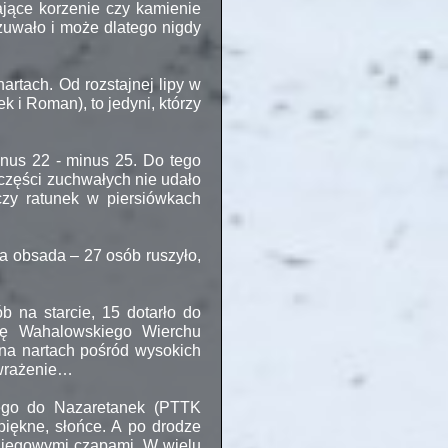
ające korzenie czy kamienie
uwało i może dlatego nigdy
artach. Od rozstajnej lipy w
 i Roman), to jedyni, którzy
inus 22 -
minus 25. Do tego
 części zuchwałych nie udało
zy ratunek w piersiówkach
wa obsada – 27 osób ruszyło,
b na starcie, 15 dotarło do
inę Wahalowskiego Wierchu
na nartach pośród wysokich
 wrażenie…
owego do Nazaretanek (PTTK
piękne, słońce. A po drodze
niegowymi czapami. W wielu