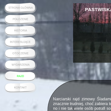
STRONA GŁÓWNA
PASTWISK
POŁOŻENIE
HISTORIA
INTERESUJĄCE
OTOCZENIE
WYDARZENIA
RAJD
KONTAKT
Narciarski rajd zimowy Śladam
znacznie trudniej, choć zabiera 
no i nie tak wiele osób potrafi