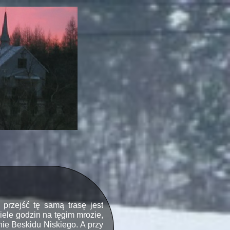
przejść tę samą trasę jest
iele godzin na tęgim mrozie,
nie Beskidu Niskiego. A przy