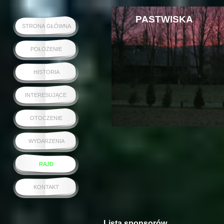
PASTWISKA
STRONA GŁÓWNA
POŁOŻENIE
HISTORIA
INTERESUJĄCE
OTOCZENIE
WYDARZENIA
RAJD
KONTAKT
Lista sponsorów