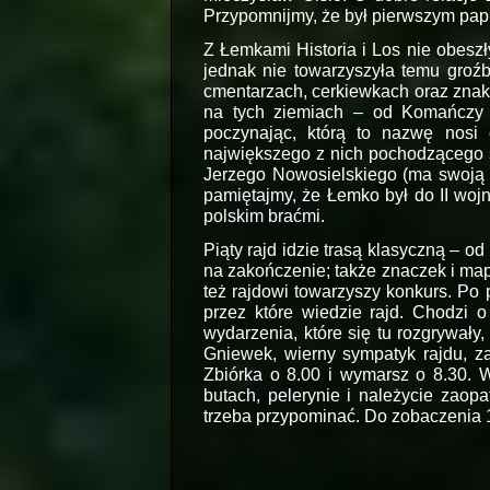
Przypomnijmy, że był pierwszym papi
Z Łemkami Historia i Los nie obeszł
jednak nie towarzyszyła temu groźb
cmentarzach, cerkiewkach oraz znaka
na tych ziemiach – od Komańczy 
poczynając, którą to nazwę nosi 
największego z nich pochodzącego s
Jerzego Nowosielskiego (ma swoją 
pamiętajmy, że Łemko był do II wo
polskim braćmi.
Piąty rajd idzie trasą klasyczną – o
na zakończenie; także znaczek i ma
też rajdowi towarzyszy konkurs. Po 
przez które wiedzie rajd. Chodzi o 
wydarzenia, które się tu rozgrywały,
Gniewek, wierny sympatyk rajdu, z
Zbiórka o 8.00 i wymarsz o 8.30.
butach, pelerynie i należycie zaop
trzeba przypominać. Do zobaczenia 1
Roman