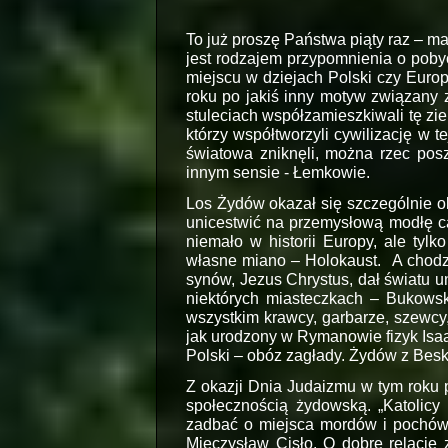
To już proszę Państwa piąty raz – m
jest rodzajem przypomnienia o poby
miejscu w dziejach Polski czy Europ
roku po jakiś inny motyw związany z
stuleciach współzamieszkiwali tę zie
którzy współtworzyli cywilizację w t
światowa zniknęli, można rzec pos
innym sensie -
Łemkowie.
Los Żydów okazał się szczególnie o
unicestwić na przemysłową modłę cał
niemało w historii Europy, ale ty
własne miano – Holokaust. A chodzi
synów, Jezus Chrystus, dał światu un
niektórych miasteczkach – Bukows
wszystkim krawcy, garbarze, szewcy,
jak urodzony w Rymanowie fizyk Isaac
Polski – obóz zagłady. Żydów z Bes
Z okazji Dnia Judaizmu w tym roku 
społecznością żydowską. „Katolicy
zadbać o miejsca mordów i pochówki 
Mieczysław Cisło. O dobre relacje 