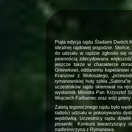
Piąta edycja rajdu Śladami Dwóch K
idealnej rajdowej pogodzie. Słońce, 
do udziału w rajdzie zgłosiło się 
pewnością zdecydowana większość.
jeszcze także w charakterze dora
Gniewkowi, oddanemu kapelanowi ra
Kranzowi z Wołosatego, „przewodn
rymanowskiej huty szkła „Sabina”w
uczestników rajdu skierował na rę
wysłannik Ministra Pan Krzysztof S
Wojciech Farbaniec oraz wójt gminy
Zaletą tegorocznego rajdu było węd
radości udziału w pokonywaniu dysta
wędrówką. Uczestnicy rajdu dzielili
piosenki Konkurs towarzyszący ra
nadleśniczyna z Rymanowa.