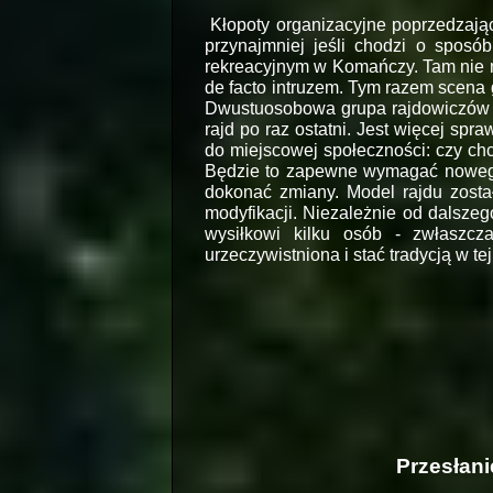
Kłopoty organizacyjne poprzedzając
przynajmniej jeśli chodzi o sposó
rekreacyjnym w Komańczy. Tam nie m
de facto intruzem. Tym razem scena 
Dwustuosobowa grupa rajdowiczów m
rajd po raz ostatni. Jest więcej spr
do miejscowej społeczności: czy chc
Będzie to zapewne wymagać nowego 
dokonać zmiany. Model rajdu zosta
modyfikacji. Niezależnie od dalszeg
wysiłkowi kilku osób -
zwłaszcza
urzeczywistniona i stać tradycją w te
Przesłan