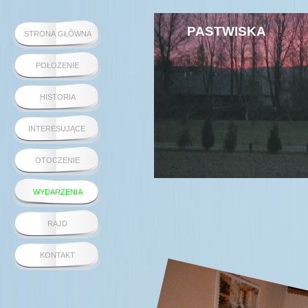
PASTWISKA
STRONA GŁÓWNA
POŁOŻENIE
HISTORIA
INTERESUJĄCE
OTOCZENIE
WYDARZENIA
RAJD
KONTAKT