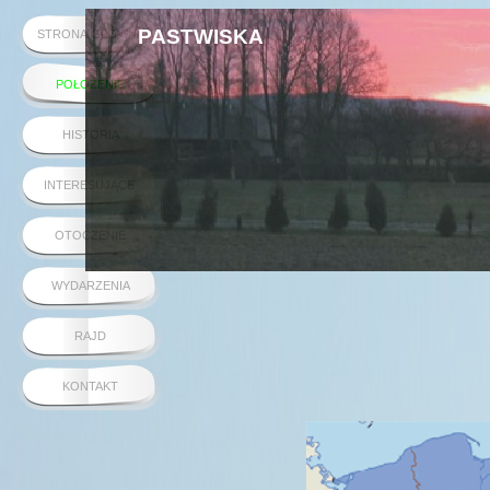
PASTWISKA
STRONA GŁÓWNA
POŁOŻENIE
HISTORIA
INTERESUJĄCE
OTOCZENIE
WYDARZENIA
RAJD
KONTAKT