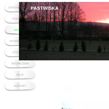
PASTWISKA
STRONA GŁÓWNA
POŁOŻENIE
HISTORIA
INTERESUJĄCE
OTOCZENIE
WYDARZENIA
RAJD
KONTAKT
Tak wyglądał ten most, zbudowany podczas