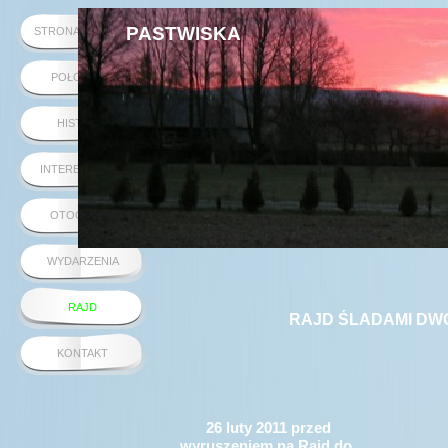
PASTWISKA
STRONA GŁÓWNA
POŁOŻENIE
HISTORIA
INTERESUJĄCE
OTOCZENIE
WYDARZENIA
RAJD
RAJD ŚLADAMI D
KONTAKT
26 luty 2011 przed
wyruszeniem na Rajd do